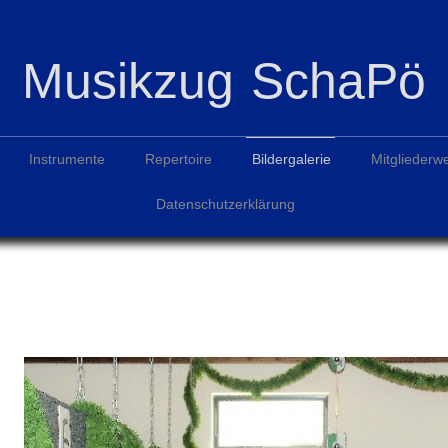
Musikzug SchaPö
Instrumente
Repertoire
Bildergalerie
Mitgliederw
Datenschutzerklärung